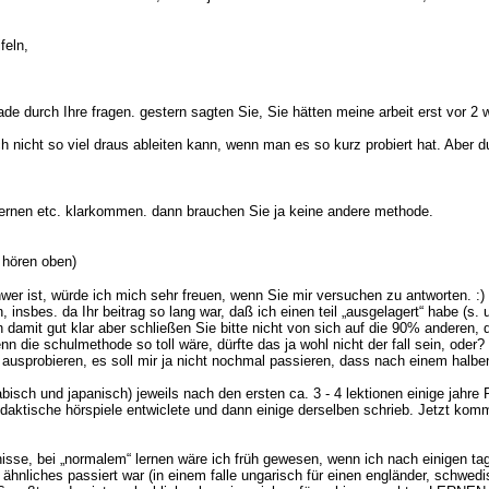
feln,
durch Ihre fragen. gestern sagten Sie, Sie hätten meine arbeit erst vor 2 
och nicht so viel draus ableiten kann, wenn man es so kurz probiert hat. Aber 
. lernen etc. klarkommen. dann brauchen Sie ja keine andere methode.
 hören oben)
er ist, würde ich mich sehr freuen, wenn Sie mir versuchen zu antworten. :)
sbes. da Ihr beitrag so lang war, daß ich einen teil „ausgelagert“ habe (s. 
amit gut klar aber schließen Sie bitte nicht von sich auf die 90% anderen, d
n die schulmethode so toll wäre, dürfte das ja wohl nicht der fall sein, oder?
ter ausprobieren, es soll mir ja nicht nochmal passieren, dass nach einem hal
sch und japanisch) jeweils nach den ersten ca. 3 - 4 lektionen einige jahre P
didaktische hörspiele entwiclete und dann einige derselben schrieb. Jetzt kom
se, bei „normalem“ lernen wäre ich früh gewesen, wenn ich nach einigen tage
ähnliches passiert war (in einem falle ungarisch für einen engländer, schwedi