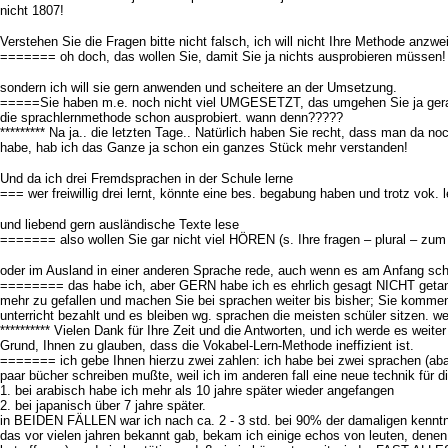
nicht 1807!
Verstehen Sie die Fragen bitte nicht falsch, ich will nicht Ihre Methode anzwei
======= oh doch, das wollen Sie, damit Sie ja nichts ausprobieren müssen!
sondern ich will sie gern anwenden und scheitere an der Umsetzung.
=====Sie haben m.e. noch nicht viel UMGESETZT, das umgehen Sie ja gerade 
die sprachlernmethode schon ausprobiert. wann denn?????
********* Na ja.. die letzten Tage.. Natürlich haben Sie recht, dass man da n
habe, hab ich das Ganze ja schon ein ganzes Stück mehr verstanden!
Und da ich drei Fremdsprachen in der Schule lerne
=== wer freiwillig drei lernt, könnte eine bes. begabung haben und trotz vok
und liebend gern ausländische Texte lese
======= also wollen Sie gar nicht viel HÖREN (s. Ihre fragen – plural – zum
oder im Ausland in einer anderen Sprache rede, auch wenn es am Anfang schw
======== das habe ich, aber GERN habe ich es ehrlich gesagt NICHT getan, in
mehr zu gefallen und machen Sie bei sprachen weiter bis bisher; Sie kommen d
unterricht bezahlt und es bleiben wg. sprachen die meisten schüler sitzen. wen
********** Vielen Dank für Ihre Zeit und die Antworten, und ich werde es wei
Grund, Ihnen zu glauben, dass die Vokabel-Lern-Methode ineffizient ist.
======= ich gebe Ihnen hierzu zwei zahlen: ich habe bei zwei sprachen (ababi
paar bücher schreiben mußte, weil ich im anderen fall eine neue technik für 
1. bei arabisch habe ich mehr als 10 jahre später wieder angefangen
2. bei japanisch über 7 jahre später.
in BEIDEN FÄLLEN war ich nach ca. 2 - 3 std. bei 90% der damaligen kenntnis
das vor vielen jahren bekannt gab, bekam ich einige echos von leuten, denen 