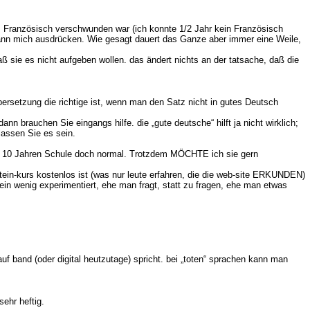
nem Französisch verschwunden war (ich konnte 1/2 Jahr kein Französisch
, kann mich ausdrücken. Wie gesagt dauert das Ganze aber immer eine Weile,
ß sie es nicht aufgeben wollen. das ändert nichts an der tatsache, daß die
rsetzung die richtige ist, wenn man den Satz nicht in gutes Deutsch
brauchen Sie eingangs hilfe. die „gute deutsche“ hilft ja nicht wirklich;
lassen Sie es sein.
nach 10 Jahren Schule doch normal. Trotzdem MÖCHTE ich sie gern
tein-kurs kostenlos ist (was nur leute erfahren, die die web-site ERKUNDEN)
ein wenig experimentiert, ehe man fragt, statt zu fragen, ehe man etwas
band (oder digital heutzutage) spricht. bei „toten“ sprachen kann man
ehr heftig.