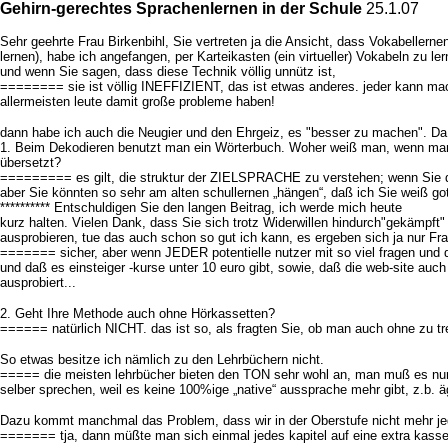
Gehirn-gerechtes Sprachenlernen in der Schule
25.1.07
Sehr geehrte Frau Birkenbihl, Sie vertreten ja die Ansicht, dass Vokabellern
lernen), habe ich angefangen, per Karteikasten (ein virtueller) Vokabeln zu 
und wenn Sie sagen, dass diese Technik völlig unnütz ist,
======== sie ist völlig INEFFIZIENT, das ist etwas anderes. jeder kann mach
allermeisten leute damit große probleme haben!
dann habe ich auch die Neugier und den Ehrgeiz, es "besser zu machen". Da 
1. Beim Dekodieren benutzt man ein Wörterbuch. Woher weiß man, wenn man di
übersetzt?
========= es gilt, die struktur der ZIELSPRACHE zu verstehen; wenn Sie de-k
aber Sie könnten so sehr am alten schullernen „hängen“, daß ich Sie weiß g
********** Entschuldigen Sie den langen Beitrag, ich werde mich heute
kurz halten. Vielen Dank, dass Sie sich trotz Widerwillen hindurch"gekämpf
ausprobieren, tue das auch schon so gut ich kann, es ergeben sich ja nur Fr
======= sicher, aber wenn JEDER potentielle nutzer mit so viel fragen und d
und daß es einsteiger -kurse unter 10 euro gibt, sowie, daß die web-site auc
ausprobiert...
2. Geht Ihre Methode auch ohne Hörkassetten?
====== natürlich NICHT. das ist so, als fragten Sie, ob man auch ohne zu tr
So etwas besitze ich nämlich zu den Lehrbüchern nicht.
===== die meisten lehrbücher bieten den TON sehr wohl an, man muß es nur 
selber sprechen, weil es keine 100%ige „native“ aussprache mehr gibt, z.b. 
Dazu kommt manchmal das Problem, dass wir in der Oberstufe nicht mehr jed
======= tja, dann müßte man sich einmal jedes kapitel auf eine extra kasset