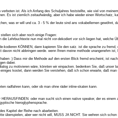
en verboten ist. Als ich Anfang des Schuljahres feststellte, wie viel von mei
lernen. Es ist ziemlich zeitaufwändig, aber ich habe wieder einen Wortschatz
en, was er will und ca. 3 - 5 % der leute sind ans vokabellernen gewöhnt, da
stellen sich aber noch einige Fragen:
e Lehrbuchtexte nun mal nicht vor-dekodiert vor sich liegen hat, welche Übe
odieren KÖNNEN, dann kapieren SIe den satz. ist die sprache zu fremd, dann 
ott davon nicht abbringen werde. wenn Ihnen meine methode unangenehm ist, 
t" haben :) Dass mir die Methode auf den ersten Blick fremd erscheint, ist 
agen dabei.
ialog zu motivieren wäre, könnten wir einpacken. bedenken Sie, daß unser la
h einiges kostet, dann werden Sie verstehen, daß ich schon erwarte, daß man 
eten radfahren kann, oder ob man ohne räder inline-skaten kann.
HERAUSFINDEN. oder man sucht sich einen native speaker, der es einem auf 
ägyptische hieroglyphensprache.
es Kapitel der Reihe nach abarbeiten.
te überspielen, aber wer nicht will, MUSS JA NICHT. Sie wehren sich schon s