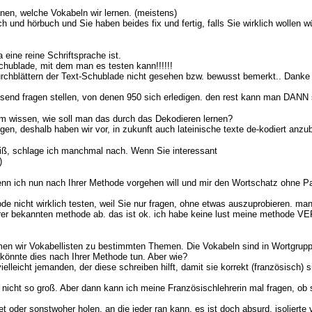
nnen, welche Vokabeln wir lernen. (meistens)
und hörbuch und Sie haben beides fix und fertig, falls Sie wirklich wollen w
 eine reine Schriftsprache ist.
schublade, mit dem man es testen kann!!!!!!
 Durchblättern der Text-Schublade nicht gesehen bzw. bewusst bemerkt.. Danke
usend fragen stellen, von denen 950 sich erledigen. den rest kann man DA
 wissen, wie soll man das durch das Dekodieren lernen?
n, deshalb haben wir vor, in zukunft auch lateinische texte de-kodiert anzub
eiß, schlage ich manchmal nach. Wenn Sie interessant
)
Wenn ich nun nach Ihrer Methode vorgehen will und mir den Wortschatz ohne P
icht wirklich testen, weil Sie nur fragen, ohne etwas auszuprobieren. man k
Ihrer bekannten methode ab. das ist ok. ich habe keine lust meine methode
kommen wir Vokabellisten zu bestimmten Themen. Die Vokabeln sind in Wortgrup
h könnte dies nach Ihrer Methode tun. Aber wie?
elleicht jemanden, der diese schreiben hilft, damit sie korrekt (französisch) 
ch nicht so groß. Aber dann kann ich meine Französischlehrerin mal fragen, ob
oder sonstwoher holen, an die jeder ran kann. es ist doch absurd, isolierte 