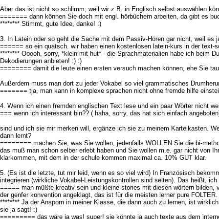
Aber das ist nicht so schlimm, weil wir z.B. in Englisch selbst auswählen kö
======= dann können Sie doch mit engl. hörbüchern arbeiten, da gibt es buch 
******** Stimmt, gute Idee, danke! :)
3. In Latein oder so geht die Sache mit dem Passiv-Hören gar nicht, weil es ja
====== so ein quatsch. wir haben einen kostenlosen latein-kurs in der text-
******** Ooooh, sorry, *klein mit hut* - die Sprachmaterialien habe ich beim
Dekodierungen anbieten! :) :)
======== damit die leute einen ersten versuch machen können, ehe Sie ta
Außerdem muss man dort zu jeder Vokabel so viel grammatisches Drumherum
======= tja, man kann in komplexe sprachen nicht ohne fremde hilfe einsteige
4. Wenn ich einen fremden englischen Text lese und ein paar Wörter nicht w
=== wenn ich interessant bin?? ( haha, sorry, das hat sich einfach angeboten
sind und ich sie mir merken will, ergänze ich sie zu meinem Karteikasten. 
dann lernt?
======== machen Sie, was Sie wollen, jedenfalls WOLLEN Sie die bi-methode n
das muß man schon selber erlebt haben und Sie wollen m.e. gar nicht von 
klarkommen, mit dem in der schule kommen maximal ca. 10% GUT klar.
5. (Es ist die letzte, tut mir leid, wenn es so viel wird) In Französisch be
integrieren (wirkliche Vokabel-Leistungskontrollen sind selten). Das heißt, ic
===== man müßte kreativ sein und kleine stories mit diesen wörtern bilden, vi
der genfer konvention angeklagt, das ist für die meisten lerner pure FOLTER.
******** Ja der Ansporn in meiner Klasse, die dann auch zu lernen, ist wirkli
sie ja sagt! :)
========= das wäre ja was! super! sie könnte ja auch texte aus dem internet 