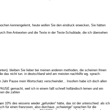
wochen kennengelernt, heute wollen Sie den eindruck erwecken, Sie hätten
durch Ihre Antworten und die Texte in der Texte-Schublade, die ich übersehen
unten). bleiben Sie lieber bei meinen anderen methoden, die scheinen Ihnen
ie das nicht tun. in deutschland wird am meisten nachhilfe wg. sprach-
ben Jahr Pause mein Wortschatz verschwindet... Insofern habe ich doch allen
AUSE gemacht, weil ich in einem falll schnell holländisch lernen und ein
men die zahlen
n 10% des wissens wieder „gefunden“ hätte, das ist der unterschied. als ich
sch für einen franzosen, also durchaus „schwierige“ sprachen für die