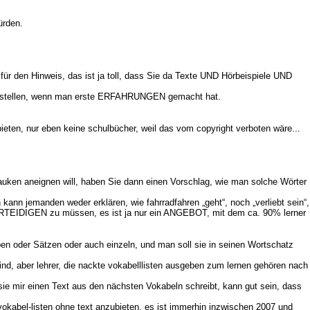
ürden.
 für den Hinweis, das ist ja toll, dass Sie da Texte UND Hörbeispiele UND
NN stellen, wenn man erste ERFAHRUNGEN gemacht hat.
ieten, nur eben keine schulbücher, weil das vom copyright verboten wäre...
auken aneignen will, haben Sie dann einen Vorschlag, wie man solche Wörter
ann jemanden weder erklären, wie fahrradfahren „geht“, noch „verliebt sein“,
 VERTEIDIGEN zu müssen, es ist ja nur ein ANGEBOT, mit dem ca. 90% lerner
pen oder Sätzen oder auch einzeln, und man soll sie in seinen Wortschatz
sind, aber lehrer, die nackte vokabelllisten ausgeben zum lernen gehören nach
 sie mir einen Text aus den nächsten Vokabeln schreibt, kann gut sein, dass
vokabel-listen ohne text anzubieten, es ist immerhin inzwischen 2007 und