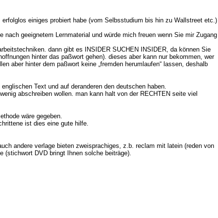
rfolglos einiges probiert habe (vom Selbsstudium bis hin zu Wallstreet etc.)
uche nach geeignetem Lernmaterial und würde mich freuen wenn Sie mir Zugang
ren arbeitstechniken. dann gibt es INSIDER SUCHEN INSIDER, da können Sie
hoffnungen hinter das paßwort gehen). dieses aber kann nur bekommen, wer
llen aber hinter dem paßwort keine „fremden herumlaufen“ lassen, deshalb
en englischen Text und auf deranderen den deutschen haben.
 wenig abschreiben wollen. man kann halt von der RECHTEN seite viel
 Methode wäre gegeben.
ittene ist dies eine gute hilfe.
uch andere verlage bieten zweisprachiges, z.b. reclam mit latein (reden von
e (stichwort DVD bringt Ihnen solche beiträge).