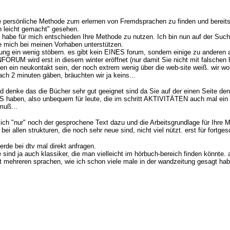
e persönliche Methode zum erlernen von Fremdsprachen zu finden und bereits e
n leicht gemacht" gesehen.
ch habe für mich entschieden Ihre Methode zu nutzen. Ich bin nun auf der S
e mich bei meinen Vorhaben unterstützen.
eitung ein wenig stöbern. es gibt kein EINES forum, sondern einige zu ande
UM wird erst in diesem winter eröffnet (nur damit Sie nicht mit falschen 
n ein neukontakt sein, der noch extrem wenig über die web-site weiß. wir wo
ch 2 minuten gäben, bräuchten wir ja keins...
und denke das die Bücher sehr gut geeignet sind da Sie auf der einen Seite d
KS haben, also unbequem für leute, die im schritt AKTIVITÄTEN auch mal ein
muß...
rlich "nur" noch der gesprochene Text dazu und die Arbeitsgrundlage für Ihre
len strukturen, die noch sehr neue sind, nicht viel nützt. erst für fortgeschr
erde bei dtv mal direkt anfragen.
nd ja auch klassiker, die man vielleicht im hörbuch-bereich finden könnte. a
mit mehreren sprachen, wie ich schon viele male in der wandzeitung gesagt hab