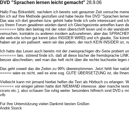
DVD "Sprachen lernen leicht gemacht"
28.9.06
Hallo Frau Birkenbihl, nachdem ich bereits seit geraumer Zeit versuche mein
bin ich auf Ihre Methode gestoßen und habe heute Ihre DVD "Sprachen lerne
Das was ich dort gesehen bzw. gehört habe finde ich sehr interessant und i
zu Ihrem Forum gewähren würden damit ich Gleichgesinnte antreffen kann di
======= bitte den beitrag mit der roten überschrift lesen und in der wandz
versuchen, kontakte zu anderen insidern aufzunehmen, aber das SPRACHENFOR
die web-site schon gut kennt (also INSIDER WIRD) und ich glaube, Sie könnte
haben wir ja ein paßwort. wenn wir das jedem, der noch KEIN INSIDER ist, na
Ich hatte das Lesen auch bereits mit der zweisprachigen dtv-Serie probiert 
======= bes. störend finde ich, daß all diese bücher die fremdsprache LIN
besser abschreiben, weil man das heft nicht über die rechte buchseite legen 
Das geht soweit das die Zeilen zu 99% übereinstimmen. Jetzt fehlt hier natü
===== wäre es nicht, weil es eine sog. GUTE ÜBERSETZUNG ist, die Ihnen bei al
Vielleicht kann mir jemand hierbei helfen die Text als Hörbuch zu erlangen. W
====== vor einigen jahren hatte dort NIEMAND interesse. aber manche texte si
cicero etc.), also schauen Sie ruhig weiter. besonders hilfreich sind DVD.s 
vfb
Für Ihre Unterstützung vielen Dankmit besten Grüßen
André Storck