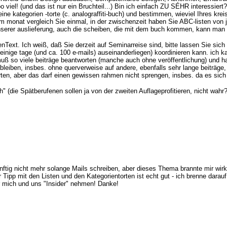
viel! (und das ist nur ein Bruchteil...) Bin ich einfach ZU SÉHR interessiert
 kategorien -torte (c. analograffiti-buch) und bestimmen, wieviel Ihres krei
monat vergleich Sie einmal, in der zwischenzeit haben Sie ABC-listen von je 
er auslieferung, auch die scheiben, die mit dem buch kommen, kann man dor
Text. Ich weiß, daß Sie derzeit auf Seminarreise sind, bitte lassen Sie sich 
inige tage (und ca. 100 e-mails) auseinanderliegen) koordinieren kann. ich kan
 muß so viele beiträge beantworten (manche auch ohne veröffentlichung) und h
eiben, insbes. ohne querverweise auf andere, ebenfalls sehr lange beiträge, 
rten, aber das darf einen gewissen rahmen nicht sprengen, insbes. da es sic
 (die Spätberufenen sollen ja von der zweiten Auflageprofitieren, nicht wahr?) -
künftig nicht mehr solange Mails schreiben, aber dieses Thema brannte mir wir
Tipp mit den Listen und den Kategorientorten ist echt gut - ich brenne darauf
ür mich und uns "Insider" nehmen! Danke!