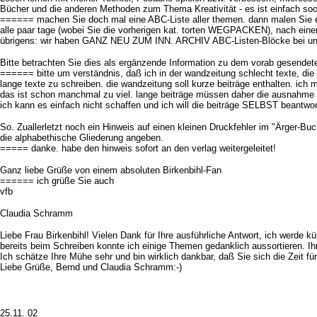
Bücher und die anderen Methoden zum Thema Kreativität - es ist einfach sooo 
====== machen Sie doch mal eine ABC-Liste aller themen. dann malen Sie eine
alle paar tage (wobei Sie die vorherigen kat. torten WEGPACKEN), nach einem 
übrigens: wir haben GANZ NEU ZUM INN. ARCHIV ABC-Listen-Blöcke bei unser
Bitte betrachten Sie dies als ergänzende Information zu dem vorab gesendeten
====== bitte um verständnis, daß ich in der wandzeitung schlecht texte, die e
lange texte zu schreiben. die wandzeitung soll kurze beiträge enthalten. ich
das ist schon manchmal zu viel. lange beiträge müssen daher die ausnahme bl
ich kann es einfach nicht schaffen und ich will die beiträge SELBST beantwo
So. Zuallerletzt noch ein Hinweis auf einen kleinen Druckfehler im "Ärger-Buch"
die alphabethische Gliederung angeben.
===== danke. habe den hinweis sofort an den verlag weitergeleitet!
Ganz liebe Grüße von einem absoluten Birkenbihl-Fan
====== ich grüße Sie auch
vfb
Claudia Schramm
Liebe Frau Birkenbihl! Vielen Dank für Ihre ausführliche Antwort, ich werde 
bereits beim Schreiben konnte ich einige Themen gedanklich aussortieren. Ihr 
Ich schätze Ihre Mühe sehr und bin wirklich dankbar, daß Sie sich die Zeit f
Liebe Grüße, Bernd und Claudia Schramm:-)
25.11. 02