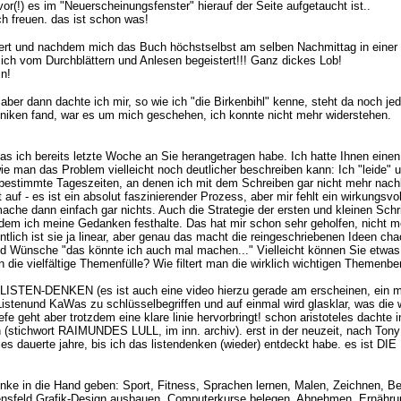
vor(!) es im "Neuerscheinungsfenster" hierauf der Seite aufgetaucht ist..
ch freuen. das ist schon was!
olpert und nachdem mich das Buch höchstselbst am selben Nachmittag in einer
n ich vom Durchblättern und Anlesen begeistert!!! Ganz dickes Lob!
in!
 aber dann dachte ich mir, so wie ich "die Birkenbihl" kenne, steht da noch j
iken fand, war es um mich geschehen, ich konnte nicht mehr widerstehen.
das ich bereits letzte Woche an Sie herangetragen habe. Ich hatte Ihnen e
man das Problem vielleicht noch deutlicher beschreiben kann: Ich "leide" unt
ch bestimmte Tageszeiten, an denen ich mit dem Schreiben gar nicht mehr n
f - es ist ein absolut faszinierender Prozess, aber mir fehlt ein wirkungsvo
ache dann einfach gar nichts. Auch die Strategie der ersten und kleinen Schritte
 dem ich meine Gedanken festhalte. Das hat mir schon sehr geholfen, nicht me
ntlich ist sie ja linear, aber genau das macht die reingeschriebenen Ideen cha
nd Wünsche "das könnte ich auch mal machen..." Vielleicht können Sie etwas 
ie vielfältige Themenfülle? Wie filtert man die wirklich wichtigen Themenber
ISTEN-DENKEN (es ist auch eine video hierzu gerade am erscheinen, ein min
Listenund KaWas zu schlüsselbegriffen und auf einmal wird glasklar, was die w
efe geht aber trotzdem eine klare linie hervorbringt! schon aristoteles dachte i
en (stichwort RAIMUNDES LULL, im inn. archiv). erst in der neuzeit, nach Ton
und es dauerte jahre, bis ich das listendenken (wieder) entdeckt habe. es 
nke in die Hand geben: Sport, Fitness, Sprachen lernen, Malen, Zeichnen, Beruf
ensfeld Grafik-Design ausbauen, Computerkurse belegen, Abnehmen, Ernährung,