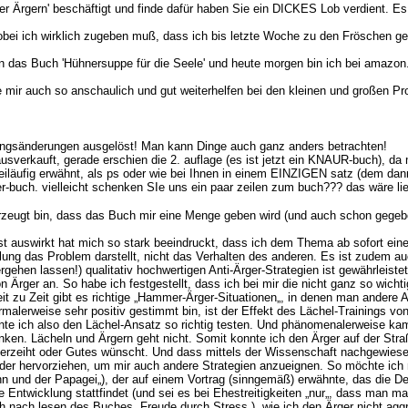
rgern' beschäftigt und finde dafür haben Sie ein DICKES Lob verdient. Es is
bei ich wirklich zugeben muß, dass ich bis letzte Woche zu den Fröschen gehö
en das Buch 'Hühnersuppe für die Seele' und heute morgen bin ich bei amazon
e mir auch so anschaulich und gut weiterhelfen bei den kleinen und großen P
ellungsänderungen ausgelöst! Man kann Dinge auch ganz anders betrachten!
usverkauft, gerade erschien die 2. auflage (es ist jetzt ein KNAUR-buch), da 
äufig erwähnt, als ps oder wie bei Ihnen in einem EINZIGEN satz (dem dann e
er-buch. vielleicht schenken SIe uns ein paar zeilen zum buch??? das wäre li
zeugt bin, dass das Buch mir eine Menge geben wird (und auch schon gegeben
lbst auswirkt hat mich so stark beeindruckt, dass ich dem Thema ab sofort ei
lung das Problem darstellt, nicht das Verhalten des anderen. Es ist zude
hen lassen!) qualitativ hochwertigen Anti-Ärger-Strategien ist gewährleiste
rger an. So habe ich festgestellt, dass ich bei mir die nicht ganz so wichtig
eit zu Zeit gibt es richtige „Hammer-Ärger-Situationen„, in denen man andere
rmalerweise sehr positiv gestimmt bin, ist der Effekt des Lächel-Trainings v
onnte ich also den Lächel-Ansatz so richtig testen. Und phänomenalerweise kam
ken. Lächeln und Ärgern geht nicht. Somit konnte ich den Ärger auf der Stra
 verzeiht oder Gutes wünscht. Und dass mittels der Wissenschaft nachgewie
der hervorziehen, um mir auch andere Strategien anzueignen. So möchte ich m
 und der Papagei„), der auf einem Vortrag (sinngemäß) erwähnte, das die Deut
e Entwicklung stattfindet (und sei es bei Ehestreitigkeiten „nur„, dass man 
uch nach lesen des Buches „Freude durch Stress„), wie ich den Ärger nicht ag