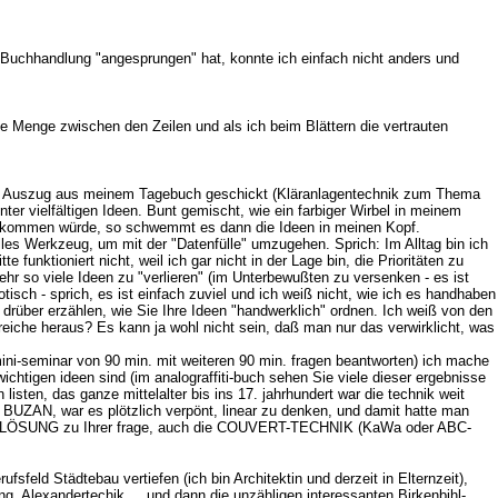
 Buchhandlung "angesprungen" hat, konnte ich einfach nicht anders und
ede Menge zwischen den Zeilen und als ich beim Blättern die vertrauten
inen Auszug aus meinem Tagebuch geschickt (Kläranlagentechnik zum Thema
er vielfältigen Ideen. Bunt gemischt, wie ein farbiger Wirbel in meinem
achkommen würde, so schwemmt es dann die Ideen in meinen Kopf.
lles Werkzeug, um mit der "Datenfülle" umzugehen. Sprich: Im Alltag bin ich
 funktioniert nicht, weil ich gar nicht in der Lage bin, die Prioritäten zu
hr so viele Ideen zu "verlieren" (im Unterbewußten zu versenken - es ist
otisch - sprich, es ist einfach zuviel und ich weiß nicht, wie ich es handhaben
drüber erzählen, wie Sie Ihre Ideen "handwerklich" ordnen. Ich weiß von den
eiche heraus? Es kann ja wohl nicht sein, daß man nur das verwirklicht, was
i-seminar von 90 min. mit weiteren 90 min. fragen beantworten) ich mache
ichtigen ideen sind (im analograffiti-buch sehen Sie viele dieser ergebnisse
n listen, das ganze mittelalter bis ins 17. jahrhundert war die technik weit
y BUZAN, war es plötzlich verpönt, linear zu denken, und damit hatte man
ist DIE LÖSUNG zu Ihrer frage, auch die COUVERT-TECHNIK (KaWa oder ABC-
sfeld Städtebau vertiefen (ich bin Architektin und derzeit in Elternzeit),
 Alexandertechik, ...und dann die unzähligen interessanten Birkenbihl-