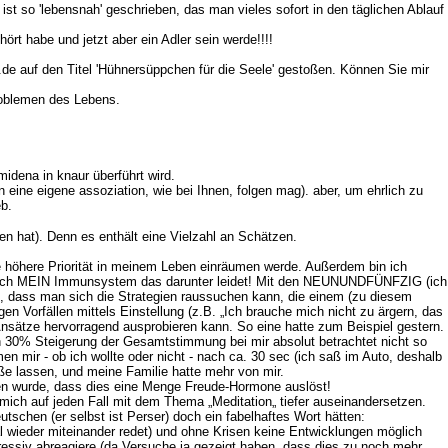
t so 'lebensnah' geschrieben, das man vieles sofort in den täglichen Ablauf
rt habe und jetzt aber ein Adler sein werde!!!!
.de auf den Titel 'Hühnersüppchen für die Seele' gestoßen. Können Sie mir
roblemen des Lebens.
midena in knaur überführt wird.
ine eigene assoziation, wie bei Ihnen, folgen mag). aber, um ehrlich zu
eb.
 hat). Denn es enthält eine Vielzahl an Schätzen.
ne höhere Priorität in meinem Leben einräumen werde. Außerdem bin ich
m auch MEIN Immunsystem das darunter leidet! Mit den NEUNUNDFÜNFZIG (ich
t, dass man sich die Strategien raussuchen kann, die einem (zu diesem
en Vorfällen mittels Einstellung (z.B. „Ich brauche mich nicht zu ärgern, das
 Ansätze hervorragend ausprobieren kann. So eine hatte zum Beispiel gestern.
on 30% Steigerung der Gesamtstimmung bei mir absolut betrachtet nicht so
en mir - ob ich wollte oder nicht - nach ca. 30 sec (ich saß im Auto, deshalb
ße lassen, und meine Familie hatte mehr von mir.
sen wurde, dass dies eine Menge Freude-Hormone auslöst!
ich auf jeden Fall mit dem Thema „Meditation„ tiefer auseinandersetzen.
schen (er selbst ist Perser) doch ein fabelhaftes Wort hätten:
mal wieder miteinander redet) und ohne Krisen keine Entwicklungen möglich
gressiv abreagiere (da Versuche ja gezeigt haben, dass dies zu noch mehr