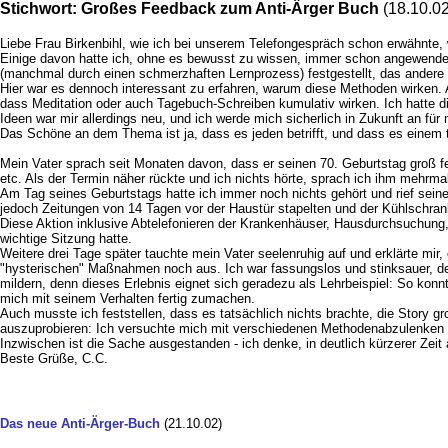
Stichwort: Großes Feedback zum Anti-Ärger Buch
(18.10.02
Liebe Frau Birkenbihl, wie ich bei unserem Telefongespräch schon erwähnte,
Einige davon hatte ich, ohne es bewusst zu wissen, immer schon angewendet, 
(manchmal durch einen schmerzhaften Lernprozess) festgestellt, das andere o
Hier war es dennoch interessant zu erfahren, warum diese Methoden wirken. 
dass Meditation oder auch Tagebuch-Schreiben kumulativ wirken. Ich hatte di
Ideen war mir allerdings neu, und ich werde mich sicherlich in Zukunft an 
Das Schöne an dem Thema ist ja, dass es jeden betrifft, und dass es einem t
Mein Vater sprach seit Monaten davon, dass er seinen 70. Geburtstag groß fe
etc. Als der Termin näher rückte und ich nichts hörte, sprach ich ihm mehrm
Am Tag seines Geburtstags hatte ich immer noch nichts gehört und rief seine
jedoch Zeitungen von 14 Tagen vor der Haustür stapelten und der Kühlschrank
Diese Aktion inklusive Abtelefonieren der Krankenhäuser, Hausdurchsuchung,
wichtige Sitzung hatte.
Weitere drei Tage später tauchte mein Vater seelenruhig auf und erklärte mir
"hysterischen" Maßnahmen noch aus. Ich war fassungslos und stinksauer, den
mildern, denn dieses Erlebnis eignet sich geradezu als Lehrbeispiel: So konnt
mich mit seinem Verhalten fertig zumachen.
Auch musste ich feststellen, dass es tatsächlich nichts brachte, die Story g
auszuprobieren: Ich versuchte mich mit verschiedenen Methodenabzulenken und 
Inzwischen ist die Sache ausgestanden - ich denke, in deutlich kürzerer Zeit
Beste Grüße, C.C.
Das neue Anti-Ärger-Buch
(21.10.02)