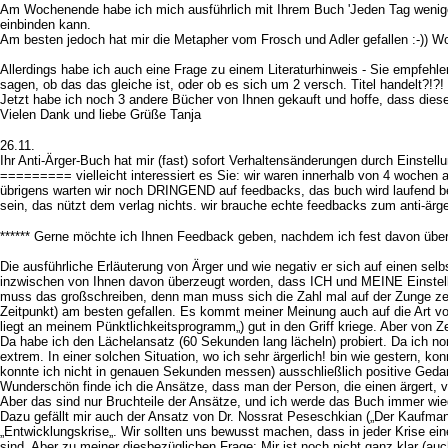
Am Wochenende habe ich mich ausführlich mit Ihrem Buch 'Jeden Tag weniger Ä
einbinden kann.
Am besten jedoch hat mir die Metapher vom Frosch und Adler gefallen :-)) Wo
Allerdings habe ich auch eine Frage zu einem Literaturhinweis - Sie empfehl
sagen, ob das das gleiche ist, oder ob es sich um 2 versch. Titel handelt?!?!
Jetzt habe ich noch 3 andere Bücher von Ihnen gekauft und hoffe, dass dies
Vielen Dank und liebe Grüße Tanja
26.11.
Ihr Anti-Ärger-Buch hat mir (fast) sofort Verhaltensänderungen durch Einst
========= vielleicht interessiert es Sie: wir waren innerhalb von 4 wochen a
übrigens warten wir noch DRINGEND auf feedbacks, das buch wird laufend beil
sein, das nützt dem verlag nichts. wir brauche echte feedbacks zum anti-ärg
****** Gerne möchte ich Ihnen Feedback geben, nachdem ich fest davon über
Die ausführliche Erläuterung von Ärger und wie negativ er sich auf einen se
inzwischen von Ihnen davon überzeugt worden, dass ICH und MEINE Einstel
muss das großschreiben, denn man muss sich die Zahl mal auf der Zunge zerge
Zeitpunkt) am besten gefallen. Es kommt meiner Meinung auch auf die Art von Ä
liegt an meinem Pünktlichkeitsprogramm„) gut in den Griff kriege. Aber von Z
Da habe ich den Lächelansatz (60 Sekunden lang lächeln) probiert. Da ich no
extrem. In einer solchen Situation, wo ich sehr ärgerlich! bin wie gestern, k
konnte ich nicht in genauen Sekunden messen) ausschließlich positive Gedan
Wunderschön finde ich die Ansätze, dass man der Person, die einen ärgert,
Aber das sind nur Bruchteile der Ansätze, und ich werde das Buch immer wie
Dazu gefällt mir auch der Ansatz von Dr. Nossrat Peseschkian („Der Kaufmann
„Entwicklungskrise„. Wir sollten uns bewusst machen, dass in jeder Krise ein
sind. Aber zu meiner diesbezüglichen Frage: Mir ist noch nicht ganz klar (a