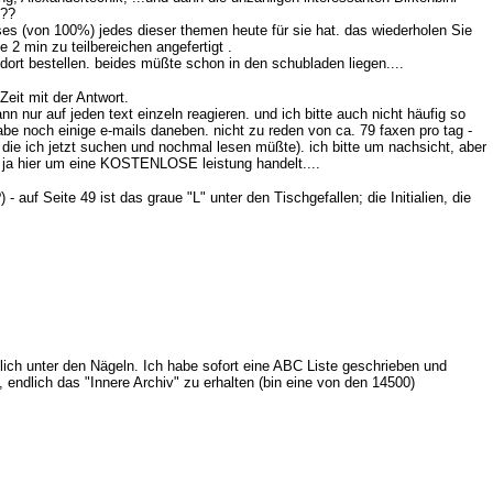
???
ses (von 100%) jedes dieser themen heute für sie hat. das wiederholen Sie
2 min zu teilbereichen angefertigt .
t bestellen. beides müßte schon in den schubladen liegen....
Zeit mit der Antwort.
n nur auf jeden text einzeln reagieren. und ich bitte auch nicht häufig so
abe noch einige e-mails daneben. nicht zu reden von ca. 79 faxen pro tag -
die ich jetzt suchen und nochmal lesen müßte). ich bitte um nachsicht, aber
h ja hier um eine KOSTENLOSE leistung handelt....
 auf Seite 49 ist das graue "L" unter den Tischgefallen; die Initialien, die
klich unter den Nägeln. Ich habe sofort eine ABC Liste geschrieben und
, endlich das "Innere Archiv" zu erhalten (bin eine von den 14500)