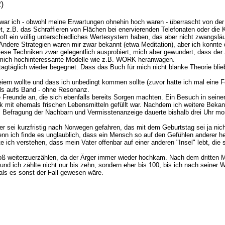
)
 war ich - obwohl meine Erwartungen ohnehin hoch waren - überrascht von der
z.B. das Schraffieren von Flächen bei enervierenden Telefonaten oder die Ko
ft ein völlig unterschiedliches Wertesystem haben, das aber nicht zwangsläu
Andere Strategien waren mir zwar bekannt (etwa Meditation), aber ich konnte
ese Techniken zwar gelegentlich ausprobiert, mich aber gewundert, dass der S
für mich hochinteressante Modelle wie z.B. WORK heranwagen.
agtäglich wieder begegnet. Dass das Buch für mich nicht blanke Theorie blieb
iern wollte und dass ich unbedingt kommen sollte (zuvor hatte ich mal eine F
als aufs Band - ohne Resonanz.
 Freunde an, die sich ebenfalls bereits Sorgen machten. Ein Besuch in seiner
 mit ehemals frischen Lebensmitteln gefüllt war. Nachdem ich weitere Bekannt
 Befragung der Nachbarn und Vermisstenanzeige dauerte bishalb drei Uhr morg
, er sei kurzfristig nach Norwegen gefahren, das mit dem Geburtstag sei ja n
n ich finde es unglaublich, dass ein Mensch so auf den Gefühlen anderer he
e ich verstehen, dass mein Vater offenbar auf einer anderen "Insel" lebt, die
roß weiterzuerzählen, da der Ärger immer wieder hochkam. Nach dem dritten Mal
ich zählte nicht nur bis zehn, sondern eher bis 100, bis ich nach seiner Wied
 als es sonst der Fall gewesen wäre.