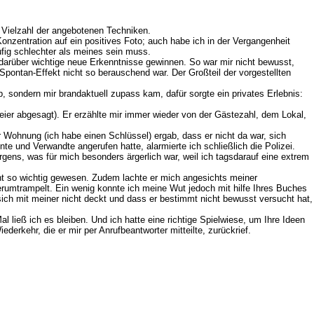
 Vielzahl der angebotenen Techniken.
nzentration auf ein positives Foto; auch habe ich in der Vergangenheit
fig schlechter als meines sein muss.
 darüber wichtige neue Erkenntnisse gewinnen. So war mir nicht bewusst,
pontan-Effekt nicht so berauschend war. Der Großteil der vorgestellten
, sondern mir brandaktuell zupass kam, dafür sorgte ein privates Erlebnis:
eier abgesagt). Er erzählte mir immer wieder von der Gästezahl, dem Lokal,
 Wohnung (ich habe einen Schlüssel) ergab, dass er nicht da war, sich
e und Verwandte angerufen hatte, alarmierte ich schließlich die Polizei.
ens, was für mich besonders ärgerlich war, weil ich tagsdarauf eine extrem
icht so wichtig gewesen. Zudem lachte er mich angesichts meiner
rumtrampelt. Ein wenig konnte ich meine Wut jedoch mit hilfe Ihres Buches
 sich mit meiner nicht deckt und dass er bestimmt nicht bewusst versucht hat,
 ließ ich es bleiben. Und ich hatte eine richtige Spielwiese, um Ihre Ideen
erkehr, die er mir per Anrufbeantworter mitteilte, zurückrief.