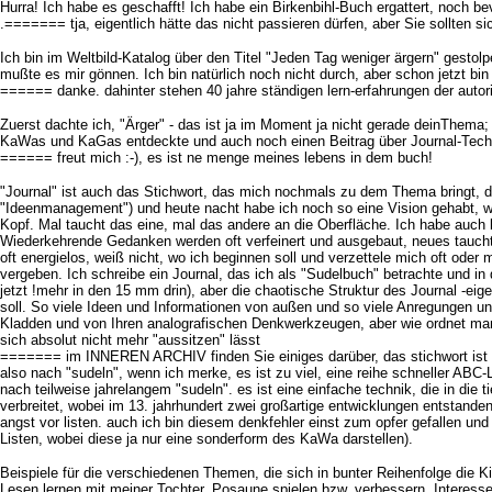
Hurra! Ich habe es geschafft! Ich habe ein Birkenbihl-Buch ergattert, noch be
.======= tja, eigentlich hätte das nicht passieren dürfen, aber Sie sollten si
Ich bin im Weltbild-Katalog über den Titel "Jeden Tag weniger ärgern" gest
mußte es mir gönnen. Ich bin natürlich noch nicht durch, aber schon jetzt bi
====== danke. dahinter stehen 40 jahre ständigen lern-erfahrungen der autor
Zuerst dachte ich, "Ärger" - das ist ja im Moment ja nicht gerade deinThema;
KaWas und KaGas entdeckte und auch noch einen Beitrag über Journal-Techn
====== freut mich :-), es ist ne menge meines lebens in dem buch!
"Journal" ist auch das Stichwort, das mich nochmals zu dem Thema bringt, 
"Ideenmanagement") und heute nacht habe ich noch so eine Vision gehabt, wie 
Kopf. Mal taucht das eine, mal das andere an die Oberfläche. Ich habe au
Wiederkehrende Gedanken werden oft verfeinert und ausgebaut, neues taucht au
oft energielos, weiß nicht, wo ich beginnen soll und verzettele mich oft oder m
vergeben. Ich schreibe ein Journal, das ich als "Sudelbuch" betrachte und in
jetzt !mehr in den 15 mm drin), aber die chaotische Struktur des Journal -eige
soll. So viele Ideen und Informationen von außen und so viele Anregungen u
Kladden und von Ihren analografischen Denkwerkzeugen, aber wie ordnet man d
sich absolut nicht mehr "aussitzen" lässt
======= im INNEREN ARCHIV finden Sie einiges darüber, das stichwort ist L
also nach "sudeln", wenn ich merke, es ist zu viel, eine reihe schneller ABC-
nach teilweise jahrelangem "sudeln". es ist eine einfache technik, die in die ti
verbreitet, wobei im 13. jahrhundert zwei großartige entwicklungen entstand
angst vor listen. auch ich bin diesem denkfehler einst zum opfer gefallen 
Listen, wobei diese ja nur eine sonderform des KaWa darstellen).
Beispiele für die verschiedenen Themen, die sich in bunter Reihenfolge die Ki
Lesen lernen mit meiner Tochter, Posaune spielen bzw. verbessern, Interess